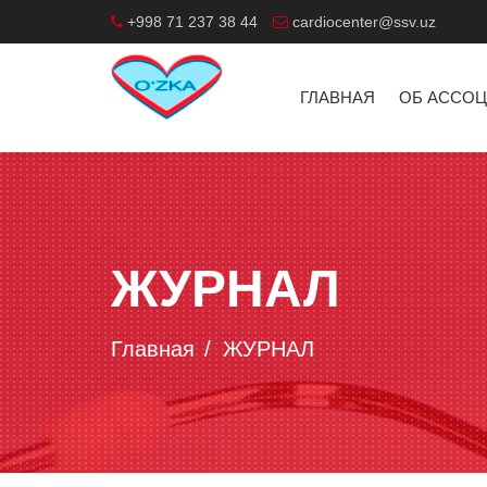
+998 71 237 38 44
cardiocenter@ssv.uz
ГЛАВНАЯ
ОБ АССО
ЖУРНАЛ
Главная
ЖУРНАЛ